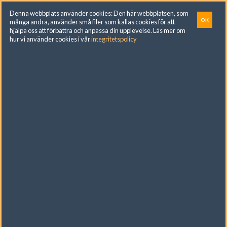
Skip
Denna webbplats använder cookies: Den här webbplatsen, som
to
OK
många andra, använder små filer som kallas cookies för att
hjälpa oss att förbättra och anpassa din upplevelse. Läs mer om
content
hur vi använder cookies i vår
integritetspolicy
Ångermannagatan 120, Vällingby. För
beställningar ring: 070 747 84 25. Butiksupport:
076 262 92 02
FILTRERA