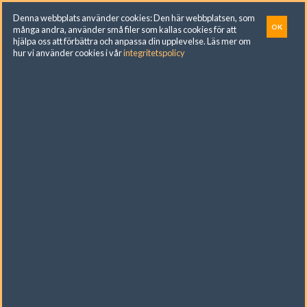
Skip
Denna webbplats använder cookies: Den här webbplatsen, som
to
OK
många andra, använder små filer som kallas cookies för att
hjälpa oss att förbättra och anpassa din upplevelse. Läs mer om
content
hur vi använder cookies i vår
integritetspolicy
Ångermannagatan 120, Vällingby. För
beställningar ring: 070 747 84 25. Butiksupport:
076 262 92 02
VAPIMA
»
PRODUKTER
»
BATTERIER /LADDARE
FILTRERA
SLUT I LAGER